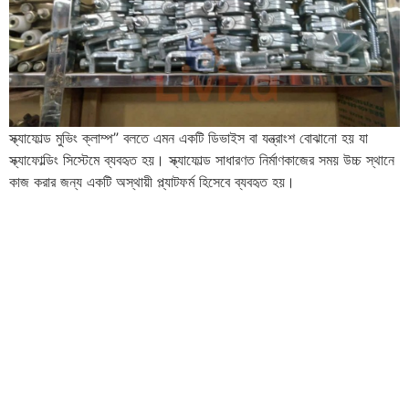
স্ক্যাফোল্ড মুভিং ক্লাম্প” বলতে এমন একটি ডিভাইস বা যন্ত্রাংশ বোঝানো হয় যা
স্ক্যাফোল্ডিং সিস্টেমে ব্যবহৃত হয়। স্ক্যাফোল্ড সাধারণত নির্মাণকাজের সময় উচ্চ স্থানে
কাজ করার জন্য একটি অস্থায়ী প্ল্যাটফর্ম হিসেবে ব্যবহৃত হয়।