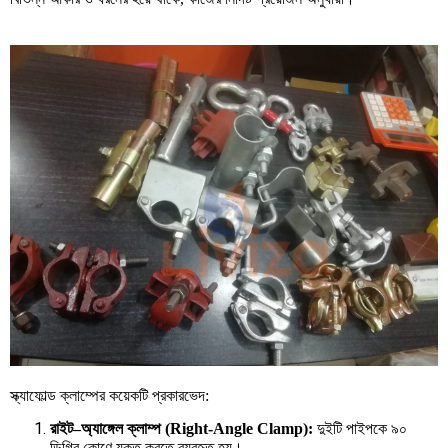
স্ক্যাফোল্ড
ক্লাম্পের
কয়েকটি
প্রকারভেদ
:
রাইট
–
অ্যাঙ্গেল
ক্লাম্প
(Right-Angle Clamp):
দুইটি
পাইপকে
৯০
ডিগ্রি
কোণে
যুক্ত
করতে
ব্যবহৃত
হয়।