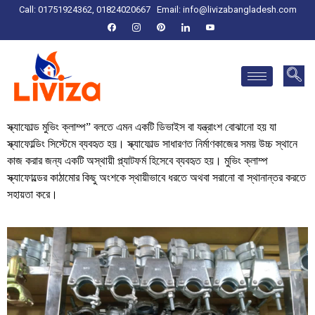
Call: 01751924362, 01824020667
Email:
info@livizabangladesh.com
স্ক্যাফোল্ড
মুভিং
ক্লাম্প
”
বলতে
এমন
একটি
ডিভাইস
বা
যন্ত্রাংশ
বোঝানো
হয়
যা
স্ক্যাফোল্ডিং
সিস্টেমে
ব্যবহৃত
হয়।
স্ক্যাফোল্ড
সাধারণত
নির্মাণকাজের
সময়
উচ্চ
স্থানে
কাজ
করার
জন্য
একটি
অস্থায়ী
প্ল্যাটফর্ম
হিসেবে
ব্যবহৃত
হয়।
মুভিং
ক্লাম্প
স্ক্যাফোল্ডের
কাঠামোর
কিছু
অংশকে
স্থায়ীভাবে
ধরতে
অথবা
সরানো
বা
স্থানান্তর
করতে
সহায়তা
করে।