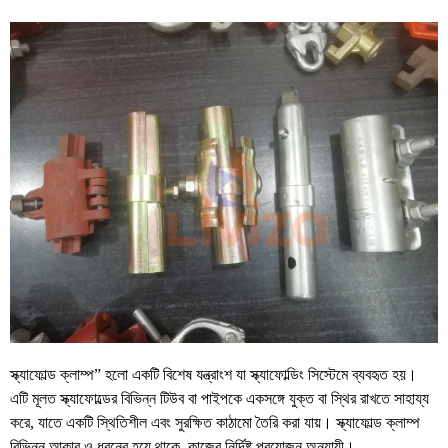
স্ক্যাফোল্ড
ক্লাম্প
”
হলো
একটি
বিশেষ
যন্ত্রাংশ
যা
স্ক্যাফোল্ডিং
সিস্টেমে
ব্যবহৃত
হয়।
এটি
মূলত
স্ক্যাফোল্ডের
বিভিন্ন
টিউব
বা
পাইপকে
একসঙ্গে
যুক্ত
বা
স্থির
রাখতে
সাহায্য
করে
,
যাতে
একটি
স্থিতিশীল
এবং
সুরক্ষিত
কাঠামো
তৈরি
করা
যায়।
স্ক্যাফোল্ড
ক্লাম্প
বিভিন্ন
আকার
ও
ধরনের
হয়ে
থাকে
,
কাজের
নির্দিষ্ট
প্রয়োজন
অনুযায়ী।