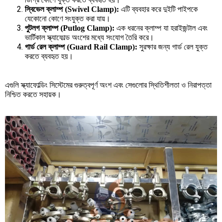
স্বিভেল
ক্লাম্প
(Swivel Clamp):
এটি
ব্যবহার
করে
দুইটি
পাইপকে
যেকোনো
কোণে
সংযুক্ত
করা
যায়।
পুটলগ
ক্লাম্প
(Putlog Clamp):
এক
ধরনের
ক্লাম্প
যা
হরাইজন্টাল
এবং
ভার্টিকাল
স্ক্যাফোল্ড
অংশের
মধ্যে
সংযোগ
তৈরি
করে।
গার্ড
রেল
ক্লাম্প
(Guard Rail Clamp):
সুরক্ষার
জন্য
গার্ড
রেল
যুক্ত
করতে
ব্যবহৃত
হয়।
এগুলি
স্ক্যাফোল্ডিং
সিস্টেমের
গুরুত্বপূর্ণ
অংশ
এবং
সেগুলোর
স্থিতিশীলতা
ও
নিরাপত্তা
নিশ্চিত
করতে
সহায়ক।